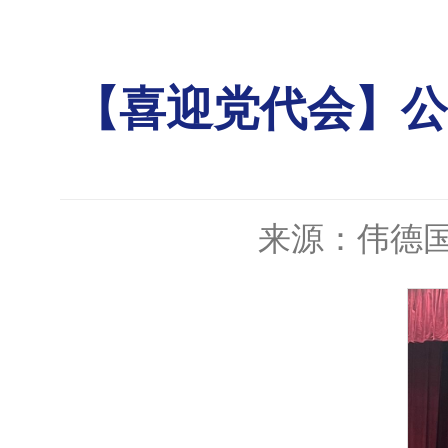
【喜迎党代会】公
来源：伟德国际b