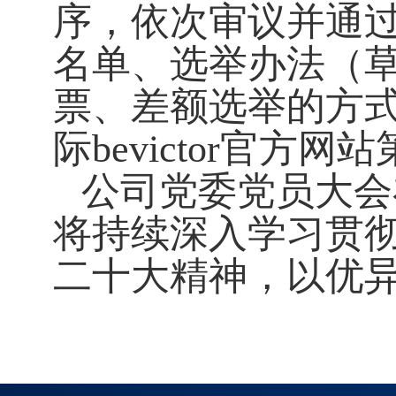
序，依次审议并通
名单、选举办法（
票、差额选举的方
际bevictor官方
公司党委党员大会
将持续深入学习贯
二十大精神，以优